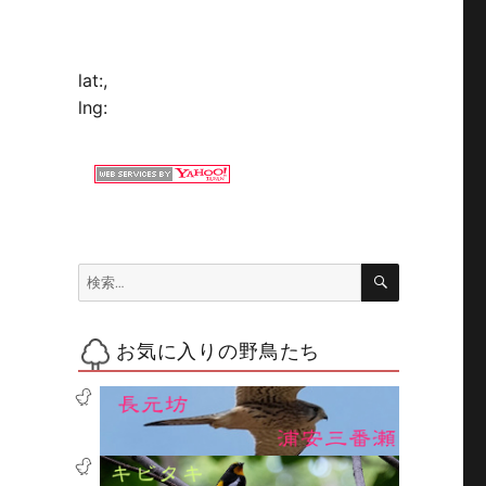
lat:
,
lng:
検
検
索
索:
お気に入りの野鳥たち