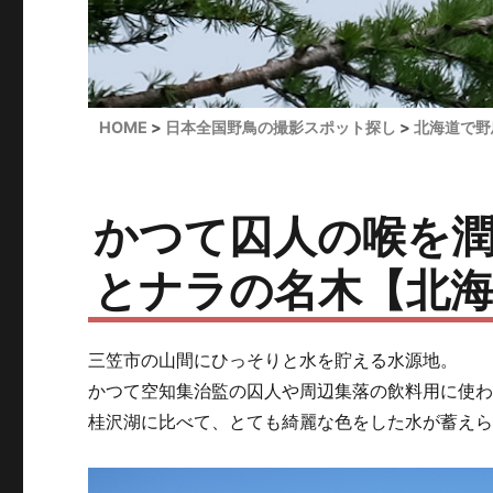
HOME
日本全国野鳥の撮影スポット探し
北海道で野
かつて囚人の喉を
とナラの名木【北海
三笠市の山間にひっそりと水を貯える水源地。
かつて空知集治監の囚人や周辺集落の飲料用に使
桂沢湖に比べて、とても綺麗な色をした水が蓄え