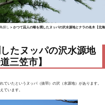
鳥探し
かつて囚人の喉を潤したヌッパの沢水源地とナラの名木【北
潤したヌッパの沢水源地
道三笠市】
われていたというヌッパ（抜羽）の沢（水源地）があります。
らえています。