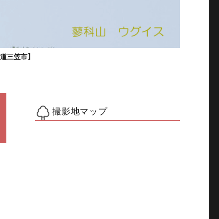
海道三笠市】
撮影地マップ