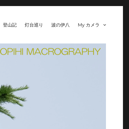
登山記
灯台巡り
波の伊八
My カメラ