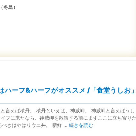
（冬鳥）
はハーフ&ハーフがオススメ /「食堂うしお
ニと言えば積丹。 積丹といえば、神威岬。 神威岬と言えばうし
ライブに来たなら、神威岬を散策する前にまずここに立ち寄り
“白ウニより赤ウニ。ウニ丼初心
るべきはやはりウニ丼。 新鮮 …
続きを読む