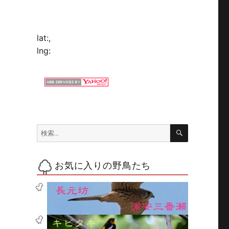
lat:
,
lng:
検
検
索
索:
お気に入りの野鳥たち