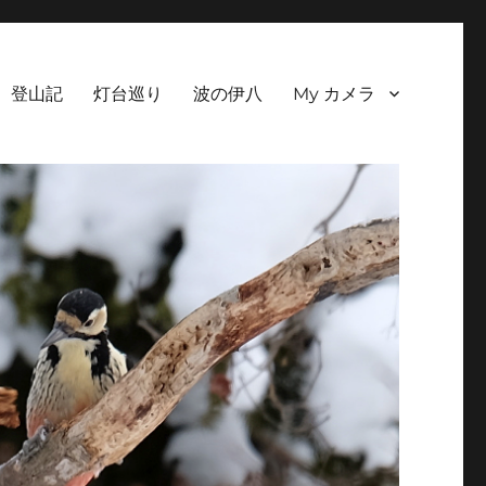
登山記
灯台巡り
波の伊八
My カメラ