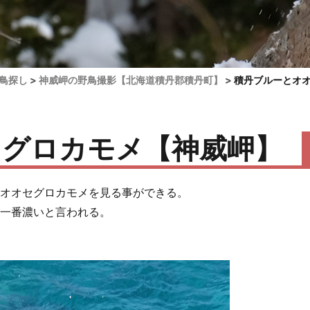
鳥探し
神威岬の野鳥撮影【北海道積丹郡積丹町】
積丹ブルーとオ
セグロカモメ【神威岬】
ぶオオセグロカモメを見る事ができる。
が一番濃いと言われる。