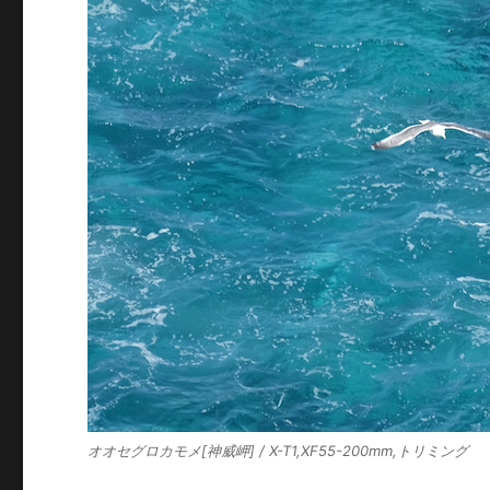
オオセグロカモメ[神威岬] / X-T1,XF55-200mm,トリミング