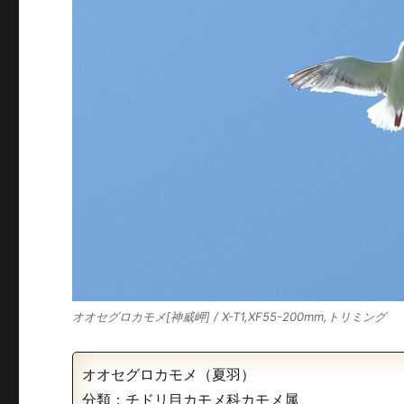
オオセグロカモメ[神威岬] / X-T1,XF55-200mm,トリミング
オオセグロカモメ（夏羽）
分類：チドリ目カモメ科カモメ属