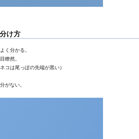
分け方
がよく分かる。
一目瞭然。
ミネコは尾っぽの先端が黒い）
部分がない。