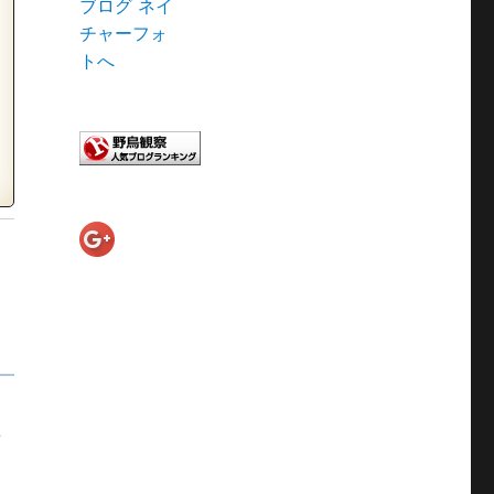
」
た
者はハーフ&ハーフがオススメ /「食堂うしお」【積丹神威岬】