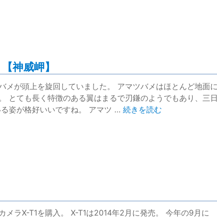
メ【神威岬】
バメが頭上を旋回していました。 アマツバメはほとんど地面
。 とても長く特徴のある翼はまるで刃鎌のようでもあり、三
“アマツバメ/翼が長い三日
る姿が格好いいですね。 アマツ …
続きを読む
ラX-T1を購入。 X-T1は2014年2月に発売。 今年の9月に