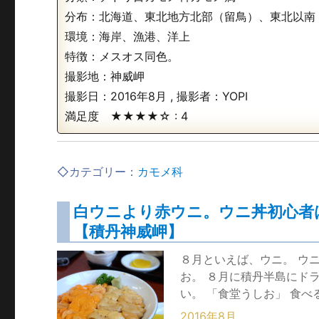
分布：北海道、東北地方北部（留鳥）、東北以南
環境：海岸、漁港、洋上
特徴：メスオス同色。
撮影地：神威岬
撮影日：
2016年8月
, 撮影者：
YOPI
満足度 ★★★★☆ :
4
◇カテゴリー：
カモメ科
白ウニより赤ウニ。ウニ丼初心者
【積丹神威岬】
８月といえば、ウニ。 ウ
お。 ８月に積丹半島にド
い。 「食堂うしお」 食べ
2016年8月