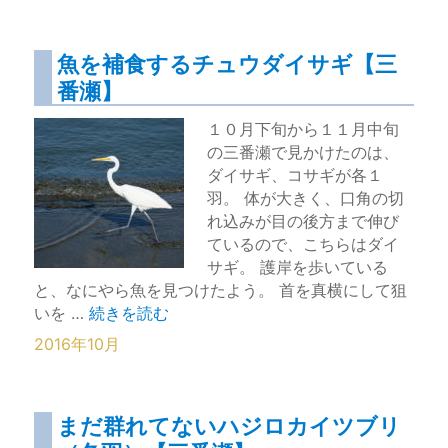
魚を補食するチュウダイサギ【三
番瀬】
１０月下旬から１１月中旬
の三番瀬で見かけたのは、
ダイサギ、コサギが各１
羽。 体が大きく、口角の切
れ込みが目の後方まで伸び
ているので、こちらはダイ
サギ。 護岸を歩いている
と、なにやら魚を見つけたよう。 首を真横にして狙
“魚を補食するチュウダイサギ【三番瀬】” の
いを …
続きを読む
2016年10月
まだ群れてないハジロカイツブリ