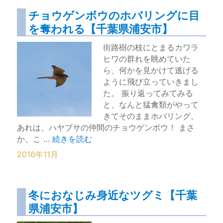
チョウゲンボウのホバリングに目
を奪われる【千葉県浦安市】
街路樹の枝にとまるカワラ
ヒワの群れを眺めていた
ら、何かを見かけて逃げる
ように飛び立っていきまし
た。 振り返ってみてみる
と、なんと猛禽類がやって
きてそのままホバリング。
あれは、ハヤブサの仲間のチョウゲンボウ！ まさ
“チョウゲンボウのホバリングに目を奪われる【
か、こ …
続きを読む
2016年11月
冬におなじみ身近なツグミ【千葉
県浦安市】