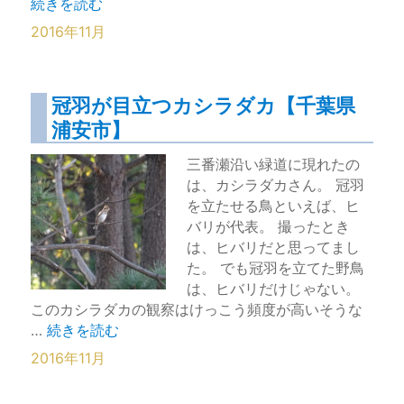
“ノスリ対カラス２羽。見応えある空中戦【千葉県浦安市】
続きを読む
2016年11月
冠羽が目立つカシラダカ【千葉県
浦安市】
三番瀬沿い緑道に現れたの
は、カシラダカさん。 冠羽
を立たせる鳥といえば、ヒ
バリが代表。 撮ったとき
は、ヒバリだと思ってまし
た。 でも冠羽を立てた野鳥
は、ヒバリだけじゃない。
このカシラダカの観察はけっこう頻度が高いそうな
“冠羽が目立つカシラダカ【千葉県浦安市】” の
…
続きを読む
2016年11月