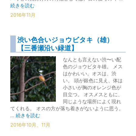
“浦安にまさかのビンズイさん【千葉県浦安市】” の
続きを読む
2016年11月
渋い色合いジョウビタキ（雄）
【三番瀬沿い緑道】
なんとも言えない渋〜い配
色のジョウビタキ雄。 メス
はかわいい。オスは、渋
い。 頭が銀色に見え、体は
小さいが胸のオレンジ色が
目立つ。 オスメスともに、
同じような場所によく現れ
てくれる。 オスの方が落ち着きがないように思う。
“渋い色合いジョウビタキ（雄）【三番瀬沿い緑道】” 
…
続きを読む
2016年10月、11月