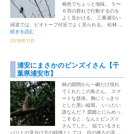
褐色でちょっと地味。 ５〜
６羽の群れで行動するのを
よく見かける。 三番瀬沿い
緑道では、ビオトープ付近でよく見られる。 松林 …
“頂上好きのカワラヒワ【三番瀬沿い緑道】” の
続きを読む
2016年11月
浦安にまさかのビンズイさん【千
葉県浦安市】
林の隙間から一瞬だけ現れ
てくれたこの鳥さん。 スマ
ートな肢体。胸にくっきり
とした黒い縦斑。 いったい
誰なんだ？ 図鑑とにらめっ
こすると、なんとビンズイ
さんでした。 似ているタヒ
バリとの見分け方の特徴としては、目の後ろの耳 …