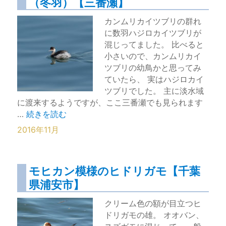
（冬羽）【三番瀬】
カンムリカイツブリの群れ
に数羽ハジロカイツブリが
混じってました。 比べると
小さいので、カンムリカイ
ツブリの幼鳥かと思ってみ
ていたら、 実はハジロカイ
ツブリでした。 主に淡水域
に渡来するようですが、ここ三番瀬でも見られます
“まだ群れてないハジロカイツブリ（冬羽）【三番瀬】”
…
続きを読む
2016年11月
モヒカン模様のヒドリガモ【千葉
県浦安市】
クリーム色の額が目立つヒ
ドリガモの雄。 オオバン、