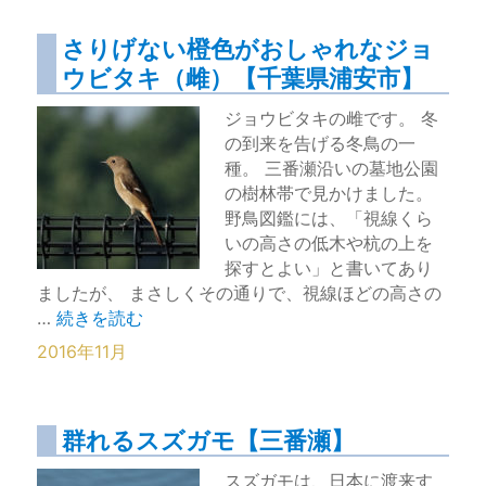
さりげない橙色がおしゃれなジョ
ウビタキ（雌）【千葉県浦安市】
ジョウビタキの雌です。 冬
の到来を告げる冬鳥の一
種。 三番瀬沿いの墓地公園
の樹林帯で見かけました。
野鳥図鑑には、「視線くら
いの高さの低木や杭の上を
探すとよい」と書いてあり
ましたが、 まさしくその通りで、視線ほどの高さの
“さりげない橙色がおしゃれなジョウビタキ（雌）【千葉
…
続きを読む
2016年11月
群れるスズガモ【三番瀬】
スズガモは、日本に渡来す