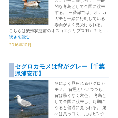
スズガモに混じって、一般
的な冬鳥として全国に渡来
する。 三番瀬では、オナガ
ガモと一緒に行動している
場面がよく見受けられる。
こちらは繁殖状態前のオス（エクリプス羽）？ ヒ …
“モヒカン模様のヒドリガモ【千葉県浦安市】” の
続きを読む
2016年10月
セグロカモメは背がグレー【千葉
県浦安市】
冬によく見られるセグロカ
モメ。 背黒といいつつも、
背は黒くなく灰色。 冬鳥と
して全国に渡来し、時期に
なると普通に見られる。 尾
羽は真っ白く、足はピンク