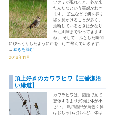
ツグミが現れると、冬が来
たんだなという実感がわき
ます。 芝生などで餌を探す
姿を見かけることが多く、
油断しているときはかなり
至近距離までやってきます
ね。 そして、ふとした瞬間
にびっくりしたように声を上げて飛んでいきます。
“冬におなじみ身近なツグミ【千葉県浦安市】” の
…
続きを読む
2016年11月
頂上好きのカワラヒワ【三番瀬沿
い緑道】
カワラヒワは、図鑑で見て
想像するより実物は体が小
さい。 風切基部が黄色く翼
はおしゃれだけれど、体は