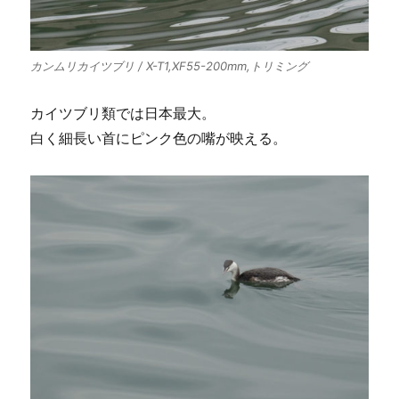
カンムリカイツブリ / X-T1,XF55-200mm,トリミング
カイツブリ類では日本最大。
白く細長い首にピンク色の嘴が映える。