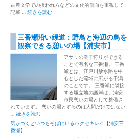
古典文学での扱われ方などの文化的側面を重視して
“野鳥の名前の由来がわかる日本野鳥歳時記【オスス
記載 …
続きを読む
三番瀬沿い緑道：野鳥と海辺の鳥を
観察できる憩いの場【浦安市】
アサリの潮干狩りができる
ことで有名な三番瀬。 三番
瀬とは、江戸川放水路を中
心とした流域に広がる干潟
のことです。 三番瀬に隣接
する埋立地の護岸は、浦安
市民憩いの場として整備さ
れています。 憩いの場とするのは人間だけではない
“三番瀬沿い緑道：野鳥と海辺の鳥を観察できる憩いの場
…
続きを読む
気がつくといつもそばにいるハクセキレイ【浦安三
番瀬】