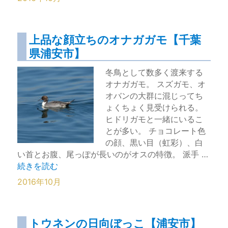
上品な顔立ちのオナガガモ【千葉
県浦安市】
冬鳥として数多く渡来する
オナガガモ。 スズガモ、オ
オバンの大群に混じってち
ょくちょく見受けられる。
ヒドリガモと一緒にいるこ
とが多い。 チョコレート色
の顔、黒い目（虹彩）、白
い首とお腹、尾っぽが長いのがオスの特徴。 派手 …
“上品な顔立ちのオナガガモ【千葉県浦安市】” の
続きを読む
2016年10月
トウネンの日向ぼっこ【浦安市】