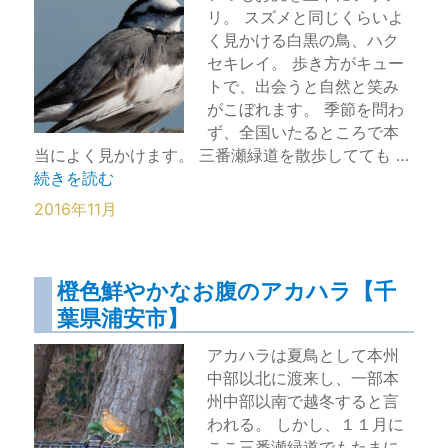
リ。 スズメと同じくらいよ
く見かける白黒の鳥、ハク
セキレイ。 歩き方がキュー
トで、出会うと自然と笑み
がこぼれます。 季節を問わ
ず、全国いたるところで本
当によく見かけます。 三番瀬緑道を散歩してても …
“気がつくといつもそばにいるハクセキレイ【浦安三番瀬】
続きを読む
2016年11月
橙色鮮やかなお腹のアカハラ【千
葉県浦安市】
アカハラは夏鳥として本州
中部以北に渡来し、一部本
州中部以南で越冬すると言
われる。 しかし、１１月に
ここ三番瀬緑道でもたまに