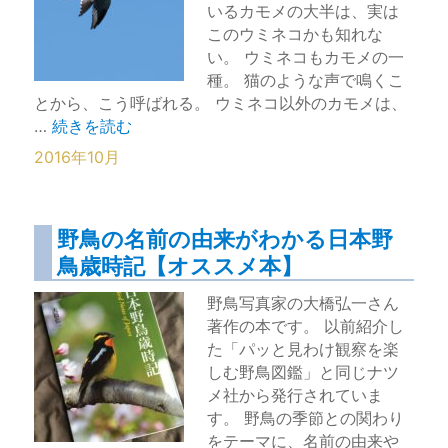
いるカモメの大半は、実は
このウミネコかも知れな
い。 ウミネコもカモメの一
種。 猫のような声で鳴くこ
とから、こう呼ばれる。 ウミネコ以外のカモメは、
“ウミネコ：日本で繁殖する最も身近なカモメ【三番瀬】
…
続きを読む
2016年10月
野鳥の名前の由来がわかる日本野
鳥歳時記【オススメ本】
野鳥写真家の大橋弘一さん
著作の本です。 以前紹介し
た「パッと見わけ観察を楽
しむ野鳥図鑑」と同じナツ
メ社から発行されていま
す。 野鳥の季節との関わり
をテーマに、名前の由来や