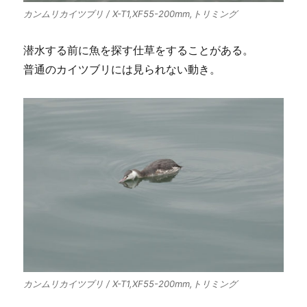
カンムリカイツブリ / X-T1,XF55-200mm,トリミング
潜水する前に魚を探す仕草をすることがある。
普通のカイツブリには見られない動き。
カンムリカイツブリ / X-T1,XF55-200mm,トリミング