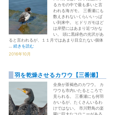
るカモの中で最も多いと言
われる海ガモ。 三番瀬にも
数えきれないくらいいっぱ
い到来中。 ヒドリガモほど
は岸壁にはあまり近づかな
い。 頭に黒緑色の光沢があ
ると言われるが、１１月ではあまり目立たない個体
“群れるスズガモ【三番瀬】” の
…
続きを読む
2016年10月
羽を乾燥させるカワウ【三番瀬】
全身が茶褐色のカワウ。 カ
ワウも市内いたるところで
見られる。 三番瀬にも何羽
かいるが、たくさんいるわ
けではない。 市川野鳥の楽
園に巨大なコロニーがある