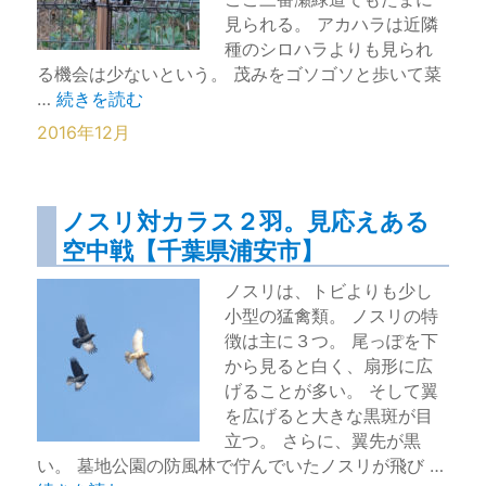
見られる。 アカハラは近隣
種のシロハラよりも見られ
る機会は少ないという。 茂みをゴソゴソと歩いて菜
“橙色鮮やかなお腹のアカハラ【千葉県浦安市】” の
…
続きを読む
2016年12月
ノスリ対カラス２羽。見応えある
空中戦【千葉県浦安市】
ノスリは、トビよりも少し
小型の猛禽類。 ノスリの特
徴は主に３つ。 尾っぽを下
から見ると白く、扇形に広
げることが多い。 そして翼
を広げると大きな黒斑が目
立つ。 さらに、翼先が黒
い。 墓地公園の防風林で佇んでいたノスリが飛び …