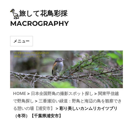
旅して花鳥彩採
MACROGRAPHY
メニュー
HOME
日本全国野鳥の撮影スポット探し
関東甲信越
で野鳥探し
三番瀬沿い緑道：野鳥と海辺の鳥を観察でき
る憩いの場【浦安市】
彩り美しいカンムリカイツブリ
（冬羽）【千葉県浦安市】