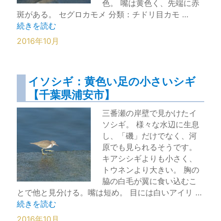
色。 嘴は黄色く、先端に赤
斑がある。 セグロカモメ 分類：チドリ目カモ …
“セグロカモメは背がグレー【千葉県浦安市】” の
続きを読む
2016年10月
イソシギ：黄色い足の小さいシギ
【千葉県浦安市】
三番瀬の岸壁で見かけたイ
ソシギ。 様々な水辺に生息
し、「磯」だけでなく、河
原でも見られるそうです。
キアシシギよりも小さく、
トウネンより大きい。 胸の
脇の白毛が翼に食い込むこ
とで他と見分ける。嘴は短め。 目には白いアイリ …
“イソシギ：黄色い足の小さいシギ【千葉県浦安市】” の
続きを読む
2016年10月