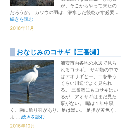
が、そこからやって来たの
だろうか。 カワウの羽は、潜水した後乾かす必要 …
“羽を乾燥させるカワウ【三番瀬】” の
続きを読む
2016年11月
おなじみのコサギ【三番瀬】
浦安市内各地の水辺で見ら
れるコサギ。 サギ類の中で
はアオサギと一、二を争う
くらい川辺でよく見られ
る。 三番瀬にもコサギはい
るが、アオサギはまだ見た
事がない。 嘴は１年中黒
く、胸に飾り羽があり、足は黒い。 足指が黄色く、
“おなじみのコサギ【三番瀬】” の
よ …
続きを読む
2016年10月