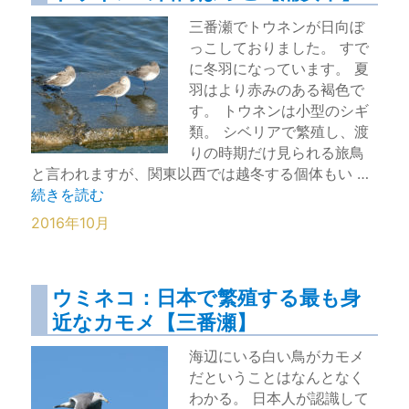
三番瀬でトウネンが日向ぼ
っこしておりました。 すで
に冬羽になっています。 夏
羽はより赤みのある褐色で
す。 トウネンは小型のシギ
類。 シベリアで繁殖し、渡
りの時期だけ見られる旅鳥
と言われますが、関東以西では越冬する個体もい …
“トウネンの日向ぼっこ【浦安市】” の
続きを読む
2016年10月
ウミネコ：日本で繁殖する最も身
近なカモメ【三番瀬】
海辺にいる白い鳥がカモメ
だということはなんとなく
わかる。 日本人が認識して