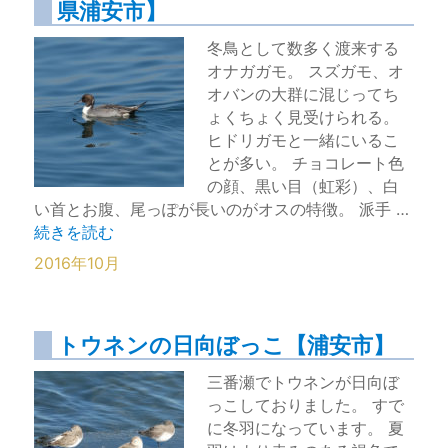
県浦安市】
冬鳥として数多く渡来する
オナガガモ。 スズガモ、オ
オバンの大群に混じってち
ょくちょく見受けられる。
ヒドリガモと一緒にいるこ
とが多い。 チョコレート色
の顔、黒い目（虹彩）、白
い首とお腹、尾っぽが長いのがオスの特徴。 派手 …
“上品な顔立ちのオナガガモ【千葉県浦安市】” の
続きを読む
2016年10月
トウネンの日向ぼっこ【浦安市】
三番瀬でトウネンが日向ぼ
っこしておりました。 すで
に冬羽になっています。 夏