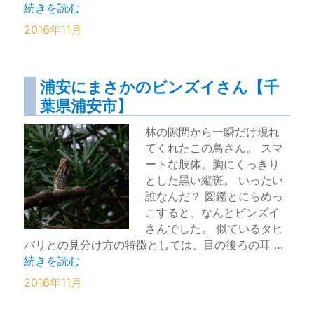
“頂上好きのカワラヒワ【三番瀬沿い緑道】” の
続きを読む
2016年11月
浦安にまさかのビンズイさん【千
葉県浦安市】
林の隙間から一瞬だけ現れ
てくれたこの鳥さん。 スマ
ートな肢体。胸にくっきり
とした黒い縦斑。 いったい
誰なんだ？ 図鑑とにらめっ
こすると、なんとビンズイ
さんでした。 似ているタヒ
バリとの見分け方の特徴としては、目の後ろの耳 …
“浦安にまさかのビンズイさん【千葉県浦安市】” の
続きを読む
2016年11月