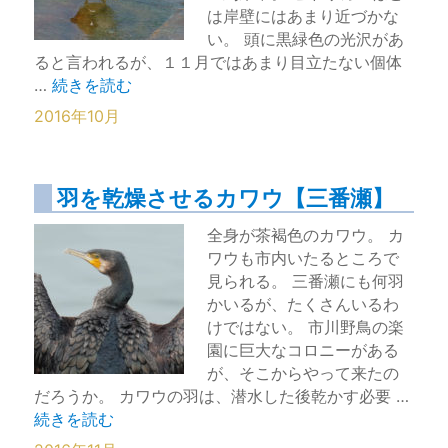
は岸壁にはあまり近づかな
い。 頭に黒緑色の光沢があ
ると言われるが、１１月ではあまり目立たない個体
“群れるスズガモ【三番瀬】” の
…
続きを読む
2016年10月
羽を乾燥させるカワウ【三番瀬】
全身が茶褐色のカワウ。 カ
ワウも市内いたるところで
見られる。 三番瀬にも何羽
かいるが、たくさんいるわ
けではない。 市川野鳥の楽
園に巨大なコロニーがある
が、そこからやって来たの
だろうか。 カワウの羽は、潜水した後乾かす必要 …
“羽を乾燥させるカワウ【三番瀬】” の
続きを読む