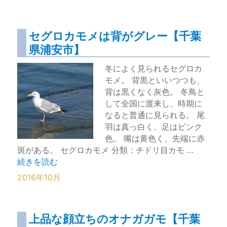
セグロカモメは背がグレー【千葉
県浦安市】
冬によく見られるセグロカ
モメ。 背黒といいつつも、
背は黒くなく灰色。 冬鳥と
して全国に渡来し、時期に
なると普通に見られる。 尾
羽は真っ白く、足はピンク
色。 嘴は黄色く、先端に赤
斑がある。 セグロカモメ 分類：チドリ目カモ …
“セグロカモメは背がグレー【千葉県浦安市】” の
続きを読む
2016年10月
上品な顔立ちのオナガガモ【千葉