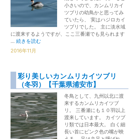
小さいので、カンムリカイ
ツブリの幼鳥かと思ってみ
ていたら、 実はハジロカイ
ツブリでした。 主に淡水域
に渡来するようですが、ここ三番瀬でも見られます
“まだ群れてないハジロカイツブリ（冬羽）【三番瀬】”
…
続きを読む
2016年11月
彩り美しいカンムリカイツブリ
（冬羽）【千葉県浦安市】
冬鳥として、九州以北に渡
来するカンムリカイツブ
リ。 三番瀬にも１０羽以上
渡来しています。 カイツブ
リ類では日本最大。 白く細
長い首にピンク色の嘴が映
える。 足は弁足と呼ばれ、