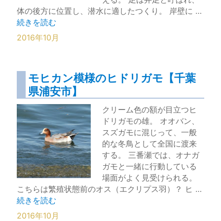
体の後方に位置し、潜水に適したつくり。 岸壁に …
“彩り美しいカンムリカイツブリ（冬羽）【千葉県浦安市】
続きを読む
2016年10月
モヒカン模様のヒドリガモ【千葉
県浦安市】
クリーム色の額が目立つヒ
ドリガモの雄。 オオバン、
スズガモに混じって、一般
的な冬鳥として全国に渡来
する。 三番瀬では、オナガ
ガモと一緒に行動している
場面がよく見受けられる。
こちらは繁殖状態前のオス（エクリプス羽）？ ヒ …
“モヒカン模様のヒドリガモ【千葉県浦安市】” の
続きを読む
2016年10月