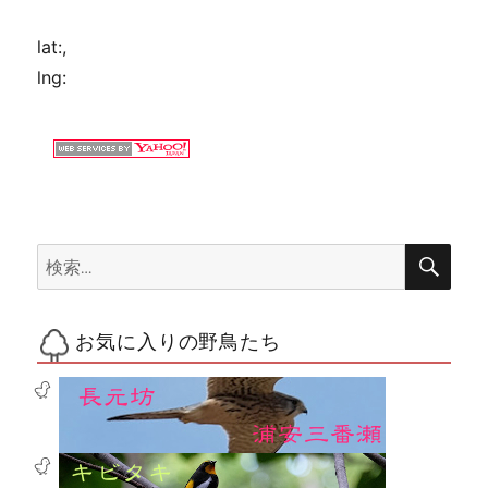
lat:
,
lng:
検
検
索
索:
お気に入りの野鳥たち