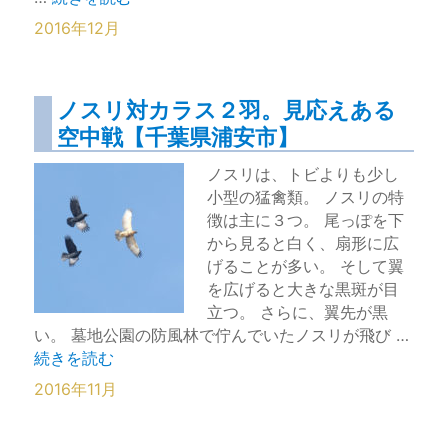
2016年12月
ノスリ対カラス２羽。見応えある
空中戦【千葉県浦安市】
ノスリは、トビよりも少し
小型の猛禽類。 ノスリの特
徴は主に３つ。 尾っぽを下
から見ると白く、扇形に広
げることが多い。 そして翼
を広げると大きな黒斑が目
立つ。 さらに、翼先が黒
い。 墓地公園の防風林で佇んでいたノスリが飛び …
“ノスリ対カラス２羽。見応えある空中戦【千葉県浦安市】
続きを読む
2016年11月