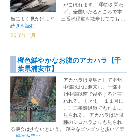
がこぼれます。 季節を問わ
ず、全国いたるところで本
当によく見かけます。 三番瀬緑道を散歩してても …
“気がつくといつもそばにいるハクセキレイ【浦安三番瀬】
続きを読む
2016年11月
橙色鮮やかなお腹のアカハラ【千
葉県浦安市】
アカハラは夏鳥として本州
中部以北に渡来し、一部本
州中部以南で越冬すると言
われる。 しかし、１１月に
ここ三番瀬緑道でもたまに
見られる。 アカハラは近隣
種のシロハラよりも見られ
る機会は少ないという。 茂みをゴソゴソと歩いて菜
“橙色鮮やかなお腹のアカハラ【千葉県浦安市】” の
…
続きを読む