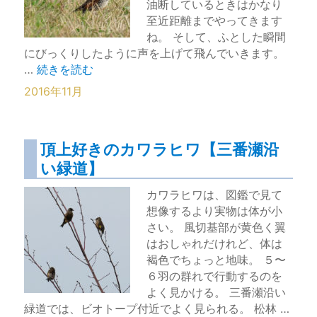
油断しているときはかなり
至近距離までやってきます
ね。 そして、ふとした瞬間
にびっくりしたように声を上げて飛んでいきます。
“冬におなじみ身近なツグミ【千葉県浦安市】” の
…
続きを読む
2016年11月
頂上好きのカワラヒワ【三番瀬沿
い緑道】
カワラヒワは、図鑑で見て
想像するより実物は体が小
さい。 風切基部が黄色く翼
はおしゃれだけれど、体は
褐色でちょっと地味。 ５〜
６羽の群れで行動するのを
よく見かける。 三番瀬沿い
緑道では、ビオトープ付近でよく見られる。 松林 …