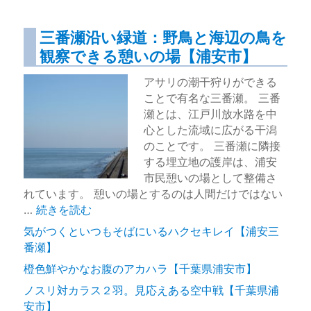
三番瀬沿い緑道：野鳥と海辺の鳥を
観察できる憩いの場【浦安市】
アサリの潮干狩りができる
ことで有名な三番瀬。 三番
瀬とは、江戸川放水路を中
心とした流域に広がる干潟
のことです。 三番瀬に隣接
する埋立地の護岸は、浦安
市民憩いの場として整備さ
れています。 憩いの場とするのは人間だけではない
“三番瀬沿い緑道：野鳥と海辺の鳥を観察できる憩いの場
…
続きを読む
気がつくといつもそばにいるハクセキレイ【浦安三
番瀬】
橙色鮮やかなお腹のアカハラ【千葉県浦安市】
ノスリ対カラス２羽。見応えある空中戦【千葉県浦
安市】