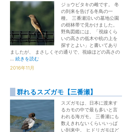
ジョウビタキの雌です。 冬
の到来を告げる冬鳥の一
種。 三番瀬沿いの墓地公園
の樹林帯で見かけました。
野鳥図鑑には、「視線くら
いの高さの低木や杭の上を
探すとよい」と書いてあり
ましたが、 まさしくその通りで、視線ほどの高さの
“さりげない橙色がおしゃれなジョウビタキ（雌）【千葉
…
続きを読む
2016年11月
群れるスズガモ【三番瀬】
スズガモは、日本に渡来す
るカモの中で最も多いと言
われる海ガモ。 三番瀬にも
数えきれないくらいいっぱ
い到来中。 ヒドリガモほど