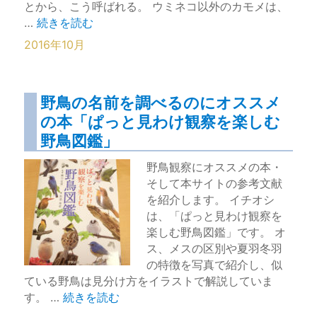
とから、こう呼ばれる。 ウミネコ以外のカモメは、
“ウミネコ：日本で繁殖する最も身近なカモメ【三番瀬】
…
続きを読む
2016年10月
野鳥の名前を調べるのにオススメ
の本「ぱっと見わけ観察を楽しむ
野鳥図鑑」
野鳥観察にオススメの本・
そして本サイトの参考文献
を紹介します。 イチオシ
は、「ぱっと見わけ観察を
楽しむ野鳥図鑑」です。 オ
ス、メスの区別や夏羽冬羽
の特徴を写真で紹介し、似
ている野鳥は見分け方をイラストで解説していま
“野鳥の名前を調べるのにオススメの本「ぱっと見
す。 …
続きを読む