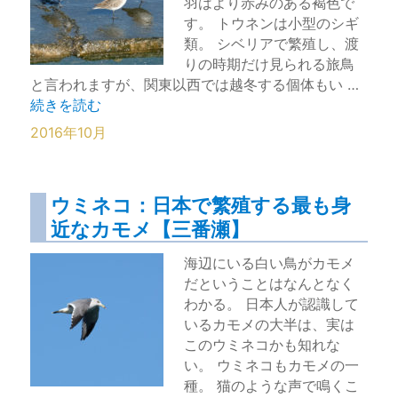
羽はより赤みのある褐色で
す。 トウネンは小型のシギ
類。 シベリアで繁殖し、渡
りの時期だけ見られる旅鳥
と言われますが、関東以西では越冬する個体もい …
“トウネンの日向ぼっこ【浦安市】” の
続きを読む
2016年10月
ウミネコ：日本で繁殖する最も身
近なカモメ【三番瀬】
海辺にいる白い鳥がカモメ
だということはなんとなく
わかる。 日本人が認識して
いるカモメの大半は、実は
このウミネコかも知れな
い。 ウミネコもカモメの一
種。 猫のような声で鳴くこ