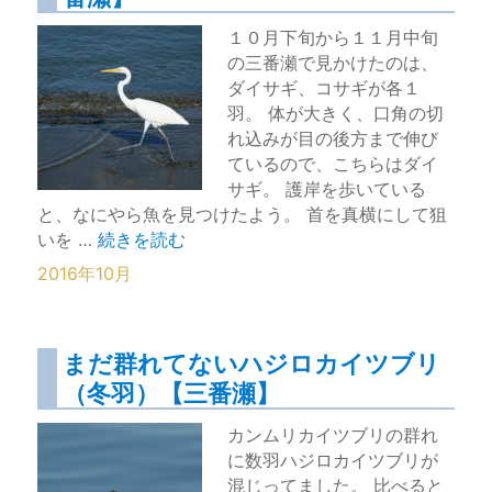
１０月下旬から１１月中旬
の三番瀬で見かけたのは、
ダイサギ、コサギが各１
羽。 体が大きく、口角の切
れ込みが目の後方まで伸び
ているので、こちらはダイ
サギ。 護岸を歩いている
と、なにやら魚を見つけたよう。 首を真横にして狙
“魚を補食するチュウダイサギ【三番瀬】” の
いを …
続きを読む
2016年10月
まだ群れてないハジロカイツブリ
（冬羽）【三番瀬】
カンムリカイツブリの群れ
に数羽ハジロカイツブリが
混じってました。 比べると