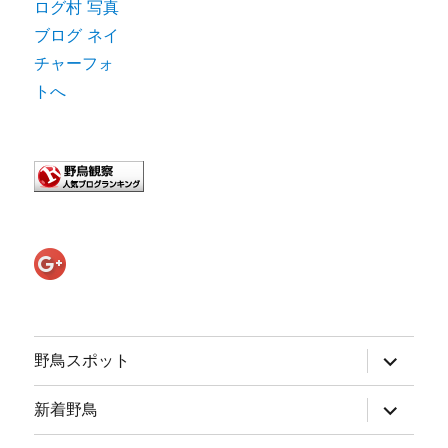
サ
野鳥スポット
ブ
メ
ニ
サ
新着野鳥
ュ
ブ
ー
メ