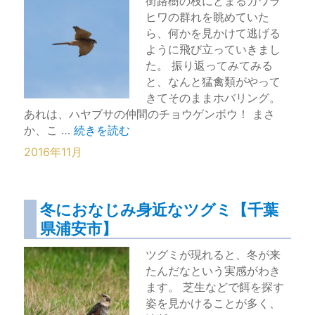
街路樹の枝にとまるカワラ
ヒワの群れを眺めていた
ら、何かを見かけて逃げる
ように飛び立っていきまし
た。 振り返ってみてみる
と、なんと猛禽類がやって
きてそのままホバリング。
あれは、ハヤブサの仲間のチョウゲンボウ！ まさ
“チョウゲンボウのホバリングに目を奪われる【
か、こ …
続きを読む
2016年11月
冬におなじみ身近なツグミ【千葉
県浦安市】
ツグミが現れると、冬が来
たんだなという実感がわき
ます。 芝生などで餌を探す
姿を見かけることが多く、