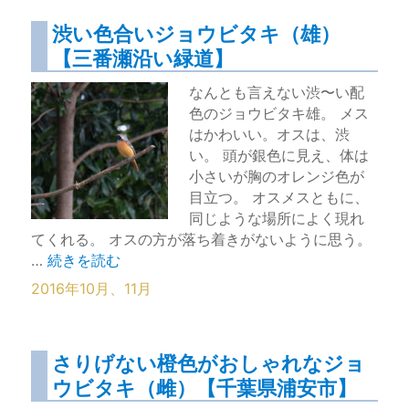
渋い色合いジョウビタキ（雄）
【三番瀬沿い緑道】
なんとも言えない渋〜い配
色のジョウビタキ雄。 メス
はかわいい。オスは、渋
い。 頭が銀色に見え、体は
小さいが胸のオレンジ色が
目立つ。 オスメスともに、
同じような場所によく現れ
てくれる。 オスの方が落ち着きがないように思う。
“渋い色合いジョウビタキ（雄）【三番瀬沿い緑道】” 
…
続きを読む
2016年10月、11月
さりげない橙色がおしゃれなジョ
ウビタキ（雌）【千葉県浦安市】