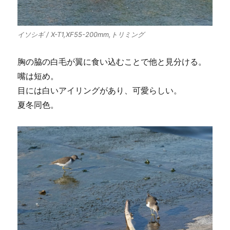
イソシギ / X-T1,XF55-200mm,トリミング
胸の脇の白毛が翼に食い込むことで他と見分ける。
嘴は短め。
目には白いアイリングがあり、可愛らしい。
夏冬同色。