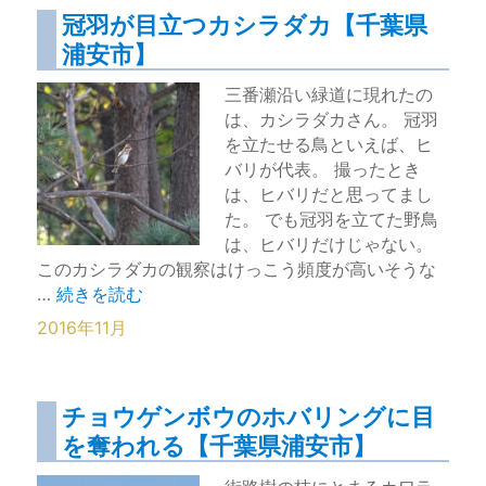
冠羽が目立つカシラダカ【千葉県
浦安市】
三番瀬沿い緑道に現れたの
は、カシラダカさん。 冠羽
を立たせる鳥といえば、ヒ
バリが代表。 撮ったとき
は、ヒバリだと思ってまし
た。 でも冠羽を立てた野鳥
は、ヒバリだけじゃない。
このカシラダカの観察はけっこう頻度が高いそうな
“冠羽が目立つカシラダカ【千葉県浦安市】” の
…
続きを読む
2016年11月
チョウゲンボウのホバリングに目
を奪われる【千葉県浦安市】