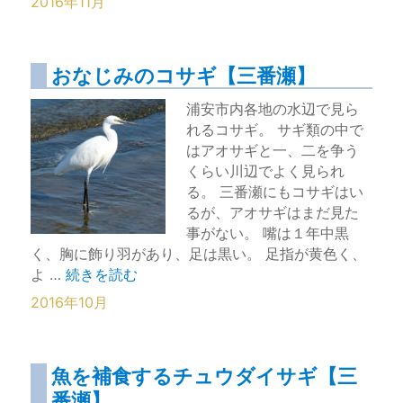
2016年11月
おなじみのコサギ【三番瀬】
浦安市内各地の水辺で見ら
れるコサギ。 サギ類の中で
はアオサギと一、二を争う
くらい川辺でよく見られ
る。 三番瀬にもコサギはい
るが、アオサギはまだ見た
事がない。 嘴は１年中黒
く、胸に飾り羽があり、足は黒い。 足指が黄色く、
“おなじみのコサギ【三番瀬】” の
よ …
続きを読む
2016年10月
魚を補食するチュウダイサギ【三
番瀬】