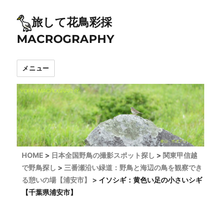
旅して花鳥彩採
MACROGRAPHY
メニュー
HOME
日本全国野鳥の撮影スポット探し
関東甲信越
で野鳥探し
三番瀬沿い緑道：野鳥と海辺の鳥を観察でき
る憩いの場【浦安市】
イソシギ：黄色い足の小さいシギ
【千葉県浦安市】