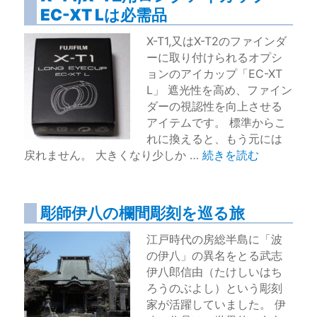
EC-XT Lは必需品
X-T1,又はX-T2のファインダ
ーに取り付けられるオプシ
ョンのアイカップ「EC-XT
L」 遮光性を高め、ファイン
ダーの視認性を向上させる
アイテムです。 標準からこ
れに換えると、もう元には
“X-T1,X-T2用ロング
戻れません。 大きくなり少しか …
続きを読む
彫師伊八の欄間彫刻を巡る旅
江戸時代の房総半島に「波
の伊八」の異名をとる武志
伊八郎信由（たけしいはち
ろうのぶよし）という彫刻
家が活躍していました。 伊