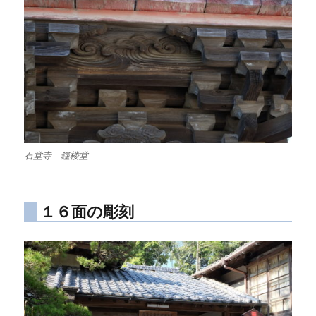
石堂寺 鐘楼堂
１６面の彫刻