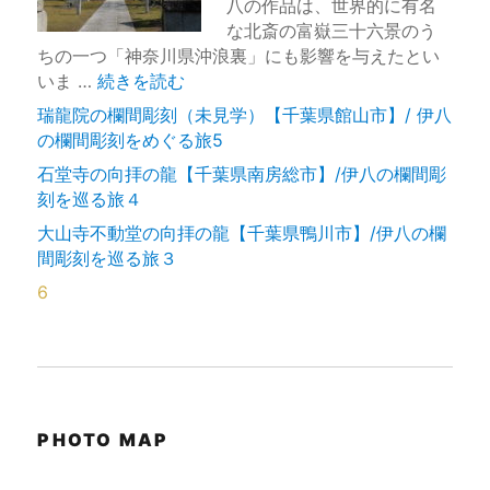
八の作品は、世界的に有名
な北斎の富嶽三十六景のう
ちの一つ「神奈川県沖浪裏」にも影響を与えたとい
“彫師伊八の欄間彫刻を巡る旅” の
いま …
続きを読む
瑞龍院の欄間彫刻（未見学）【千葉県館山市】/ 伊八
の欄間彫刻をめぐる旅5
石堂寺の向拝の龍【千葉県南房総市】/伊八の欄間彫
刻を巡る旅４
大山寺不動堂の向拝の龍【千葉県鴨川市】/伊八の欄
間彫刻を巡る旅３
6
PHOTO MAP