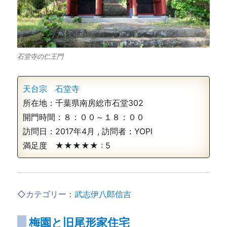
石堂寺の仁王門
天台宗 石堂寺
所在地：千葉県南房総市石堂302
開門時間：８：００～１８：００
訪問日：
2017年4月
, 訪問者：
YOPI
満足度 ★★★★★ :
5
◇カテゴリー：
武志伊八郎信吉
梅園と旧尾形家住宅