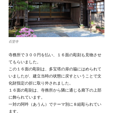
石堂寺
寺務所で３００円を払い、１６面の彫刻も見物させ
てもらいました。
この１６面の彫刻は、多宝塔の扉の脇にはめられて
いましたが、建立当時の状態に戻すということで文
化財指定の折に取り外されました。
１６面の彫刻は、寺務所から隣に通じる廊下の上部
に飾られています。
一対の阿吽（あうん）でテーマ別に８組彫られてい
ます。