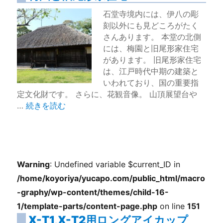
石堂寺境内には、伊八の彫
刻以外にも見どころがたく
さんあります。 本堂の北側
には、梅園と旧尾形家住宅
があります。 旧尾形家住宅
は、江戸時代中期の建築と
いわれており、国の重要指
定文化財です。 さらに、花観音像。 山頂展望台や
“梅園と旧尾形家住宅” の
…
続きを読む
Warning
: Undefined variable $current_ID in
/home/koyoriya/yucapo.com/public_html/macro
-graphy/wp-content/themes/child-16-
1/template-parts/content-page.php
on line
151
X-T1,X-T2用ロングアイカップ