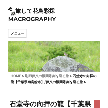
旅して花鳥彩採
MACROGRAPHY
メニュー
HOME
彫師伊八の欄間彫刻を巡る旅
石堂寺の向拝の
龍【千葉県南房総市】/伊八の欄間彫刻を巡る旅４
石堂寺の向拝の龍【千葉県