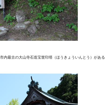
川市内最古の大山寺石造宝筐印塔（ほうきょういんとう）があ