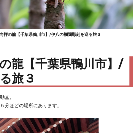
向拝の龍【千葉県鴨川市】/伊八の欄間彫刻を巡る旅３
の龍【千葉県鴨川市】/
る旅３
不動堂。
で５分ほどの場所にあります。