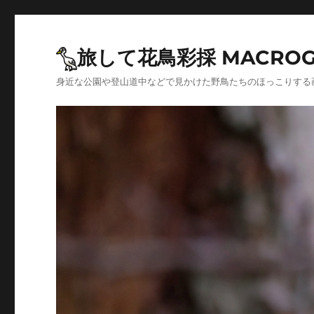
旅して花鳥彩採 MACROG
身近な公園や登山道中などで見かけた野鳥たちのほっこりする