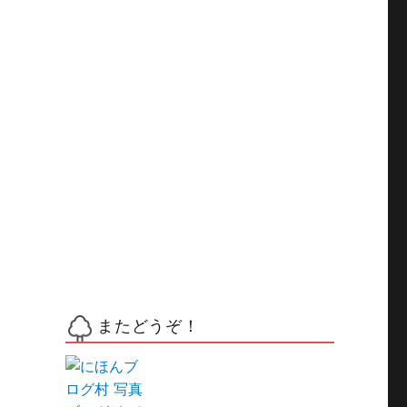
る
またどうぞ！