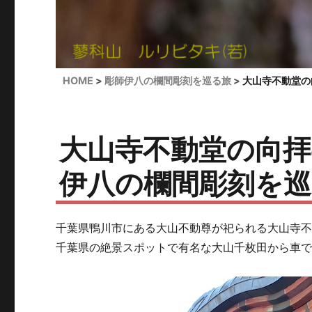
HOME
彫師伊八の欄間彫刻を巡る旅
大山寺不動堂の
大山寺不動堂の向拝
伊八の欄間彫刻を巡
千葉県鴨川市にある大山不動尊が祀られる大山寺
千葉県の絶景スポットで有名な大山千枚田から車