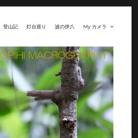
登山記
灯台巡り
波の伊八
My カメラ