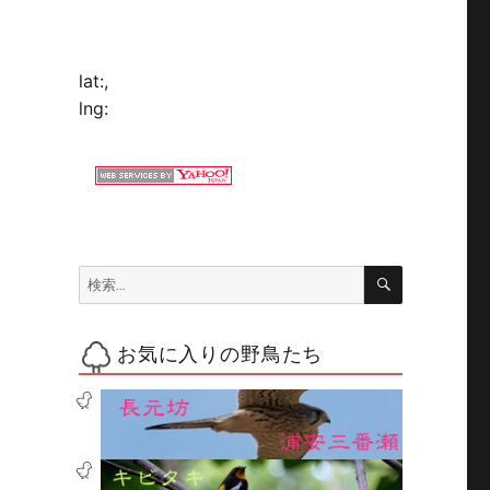
lat:
,
lng:
検
検
索
索:
お気に入りの野鳥たち