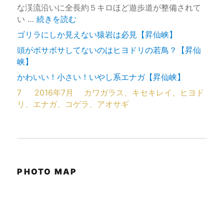
な渓流沿いに全長約５キロほど遊歩道が整備されて
“御嶽昇仙峡と野鳥たち【山梨県甲府市】” の
い …
続きを読む
ゴリラにしか見えない猿岩は必見【昇仙峡】
頭がボサボサしてないのはヒヨドリの若鳥？【昇仙
峡】
かわいい！小さい！いやし系エナガ【昇仙峡】
7
2016年7月
カワガラス、キセキレイ、ヒヨド
リ、エナガ、コゲラ、アオサギ
PHOTO MAP