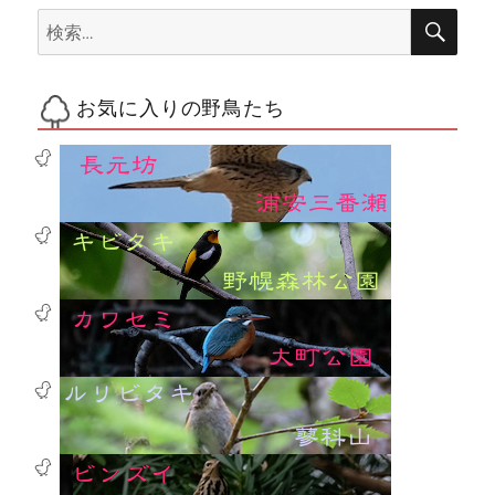
検
検
索
索:
お気に入りの野鳥たち