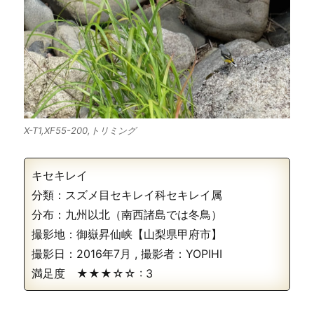
X-T1,XF55-200,トリミング
キセキレイ
分類：スズメ目セキレイ科セキレイ属
分布：九州以北（南西諸島では冬鳥）
撮影地：御嶽昇仙峡【山梨県甲府市】
撮影日：
2016年7月
, 撮影者：
YOPIHI
満足度 ★★★☆☆ :
3