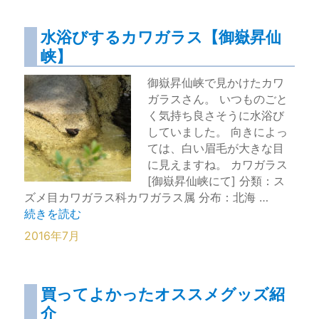
水浴びするカワガラス【御嶽昇仙
峡】
御嶽昇仙峡で見かけたカワ
ガラスさん。 いつものごと
く気持ち良さそうに水浴び
していました。 向きによっ
ては、白い眉毛が大きな目
に見えますね。 カワガラス
[御嶽昇仙峡にて] 分類：ス
ズメ目カワガラス科カワガラス属 分布：北海 …
“水浴びするカワガラス【御嶽昇仙峡】” の
続きを読む
2016年7月
買ってよかったオススメグッズ紹
介