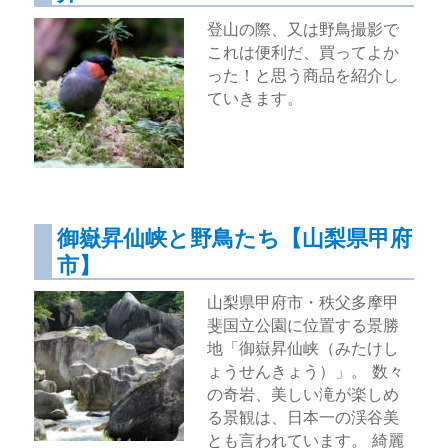
登山の際、又は野鳥撮影で
これは便利だ、買ってよか
った！と思う商品を紹介し
ていきます。
御嶽昇仙峡と野鳥たち【山梨県甲府
市】
山梨県甲府市・秩父多摩甲
斐国立公園に位置する景勝
地「御嶽昇仙峡（みたけし
ょうせんきょう）」。 数々
の奇岩、美しい滝が楽しめ
る景観は、日本一の渓谷美
とも言われています。 綺麗