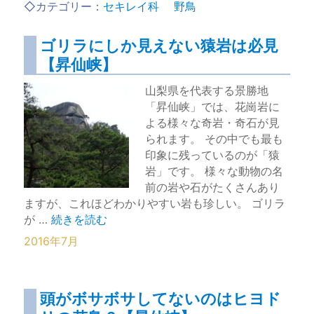
◇カテゴリー：
セキレイ科
野鳥
ゴリラにしか見えない猿岩は必見
【昇仙峡】
山梨県を代表する景勝地
「昇仙峡」では、花崗岩に
よる様々な奇岩・奇石が見
られます。 その中でも最も
印象に残っているのが「猿
岩」です。 様々な動物の名
前の岩や石がたくさんあり
ますが、これほどわかりやすい岩も珍しい。 ゴリラ
“ゴリラにしか見えない猿岩は必見【昇仙峡】” の
が …
続きを読む
2016年7月
頭がボサボサしてないのはヒヨド