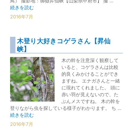
鳥） 撮影地：御嶽昇仙峡【山梨県甲府市】 撮 …
“やっぱりいたアオサギ【昇仙峡】” の
続きを読む
2016年7月
木登り大好きコゲラさん【昇仙
峡】
木の幹を注意深く観察して
いると、コゲラさんは比較
的良くみかけることができ
ますね。 エナガさんと一緒
に現れてくれました。 頭に
赤い羽が見えないので、た
ぶんメスですね。 木の幹を
登りながら虫を探している様子がわかります。 ち …
“木登り大好きコゲラさん【昇仙峡】” の
続きを読む
2016年7月