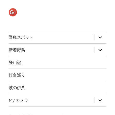
サ
野鳥スポット
ブ
メ
ニ
サ
新着野鳥
ュ
ブ
ー
メ
を
ニ
登山記
展
ュ
開
ー
を
灯台巡り
展
開
波の伊八
サ
My カメラ
ブ
メ
ニ