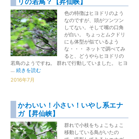
リの若鳥？【昇仙峡】
色の特徴はヒヨドリのよう
なのですが、頭がツンツン
してない。そして嘴の口角
が白い。 ちょっとムクドリ
にも体型が似ているよう
な・・・ ネットで調べてみ
ると、どうやらヒヨドリの
若鳥のようですね。 群れで行動していました。 ヒヨ
“頭がボサボサしてないのはヒヨドリの若鳥？【昇仙峡】
…
続きを読む
2016年7月
かわいい！小さい！いやし系エナ
ガ【昇仙峡】
群れで小枝をちょこちょこ
移動している鳥がいたの