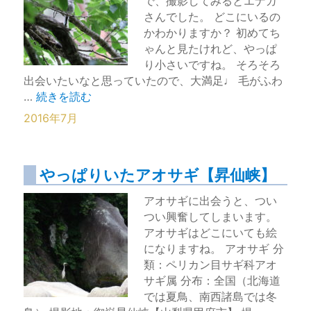
で、撮影してみるとエナガ
さんでした。 どこにいるの
かわかりますか？ 初めてち
ゃんと見たけれど、やっぱ
り小さいですね。 そろそろ
出会いたいなと思っていたので、大満足♩ 毛がふわ
“かわいい！小さい！いやし系エナガ【昇仙峡】” の
…
続きを読む
2016年7月
やっぱりいたアオサギ【昇仙峡】
アオサギに出会うと、つい
つい興奮してしまいます。
アオサギはどこにいても絵
になりますね。 アオサギ 分
類：ペリカン目サギ科アオ
サギ属 分布：全国（北海道
では夏鳥、南西諸島では冬