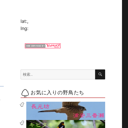
lat:
,
lng:
検
検
索
索:
お気に入りの野鳥たち
っ
介
オススメの本「ぱっと見わけ観察を楽しむ野鳥図鑑」” の