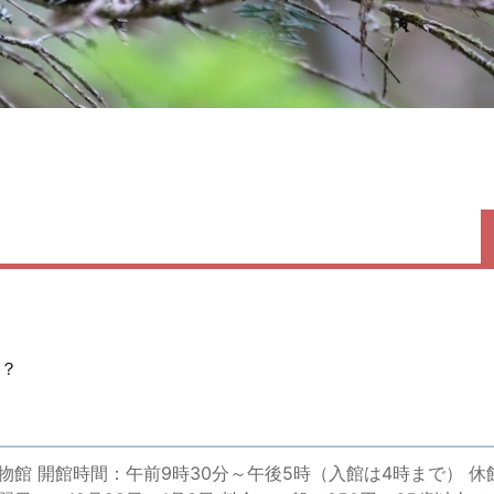
う？
館 開館時間：午前9時30分～午後5時（入館は4時まで） 休