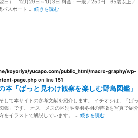
日） 12月29日～1月3日 料金：一般／250円 65歳以上／
“夢の島熱帯植物館 / 新木場” の
年間パスポート …
続きを読む
me/koyoriya/yucapo.com/public_html/macro-graphy/wp-
ntent-page.php
on line
151
の本「ぱっと見わけ観察を楽しむ野鳥図鑑」
そして本サイトの参考文献を紹介します。 イチオシは、「ぱ
図鑑」です。 オス、メスの区別や夏羽冬羽の特徴を写真で紹
“野鳥の名前を調べるのに
方をイラストで解説しています。 …
続きを読む