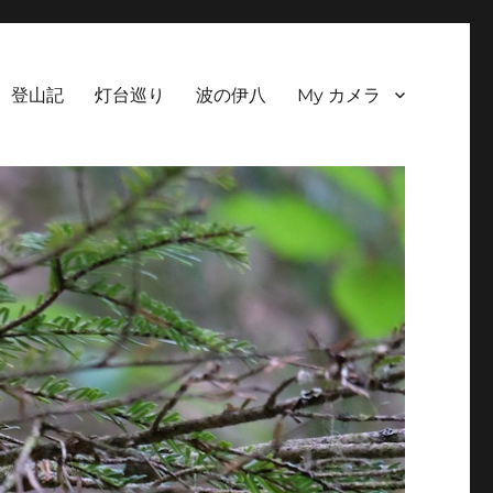
登山記
灯台巡り
波の伊八
My カメラ